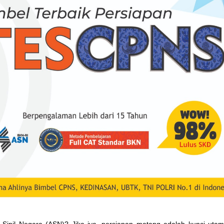
r Sipil Negara (ASN)? Jika iya, persiapan matang adalah kunci uta