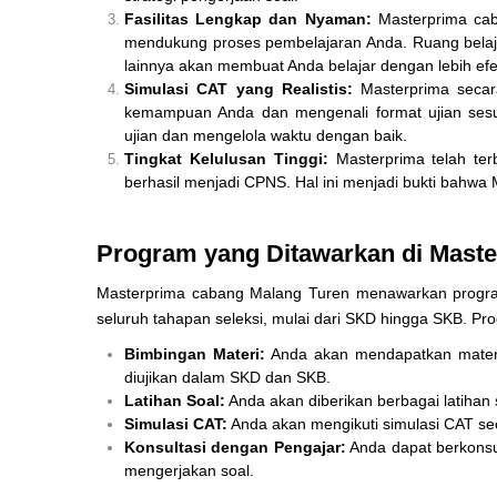
Fasilitas Lengkap dan Nyaman:
Masterprima cab
mendukung proses pembelajaran Anda. Ruang belajar
lainnya akan membuat Anda belajar dengan lebih efek
Simulasi CAT yang Realistis:
Masterprima secara
kemampuan Anda dan mengenali format ujian ses
ujian dan mengelola waktu dengan baik.
Tingkat Kelulusan Tinggi:
Masterprima telah ter
berhasil menjadi CPNS. Hal ini menjadi bukti bahwa 
Program yang Ditawarkan di Mast
Masterprima cabang Malang Turen menawarkan progr
seluruh tahapan seleksi, mulai dari SKD hingga SKB. Pr
Bimbingan Materi:
Anda akan mendapatkan materi
diujikan dalam SKD dan SKB.
Latihan Soal:
Anda akan diberikan berbagai latihan
Simulasi CAT:
Anda akan mengikuti simulasi CAT se
Konsultasi dengan Pengajar:
Anda dapat berkonsu
mengerjakan soal.