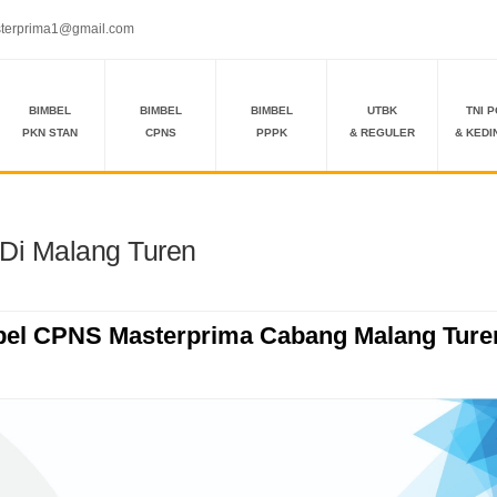
terprima1@gmail.com
BIMBEL
BIMBEL
BIMBEL
UTBK
TNI P
PKN STAN
CPNS
PPPK
& REGULER
& KEDI
Di Malang Turen
bel CPNS Masterprima Cabang Malang Ture