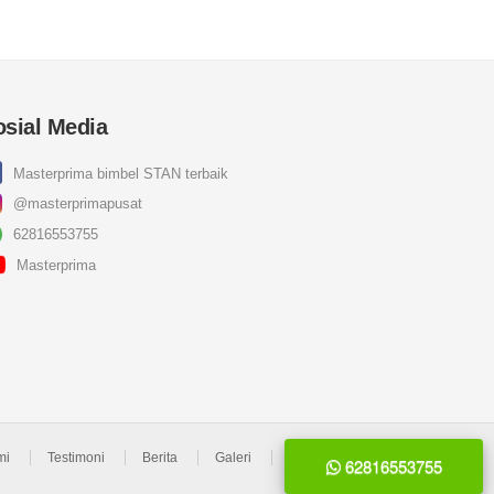
osial Media
Masterprima bimbel STAN terbaik
@masterprimapusat
62816553755
Masterprima
mi
Testimoni
Berita
Galeri
Kontak Kami
62816553755