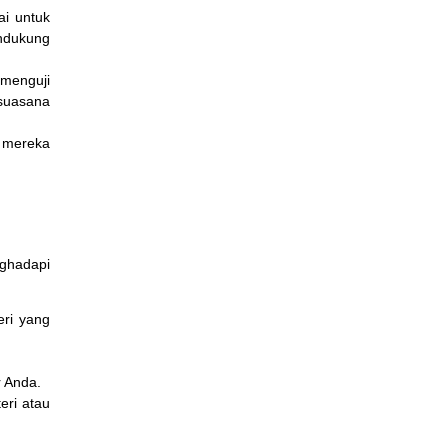
i untuk
endukung
menguji
suasana
 mereka
ghadapi
ri yang
 Anda.
eri atau