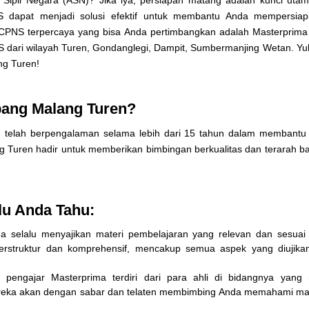
S dapat menjadi solusi efektif untuk membantu Anda mempersiapk
l CPNS terpercaya yang bisa Anda pertimbangkan adalah Masterprim
 dari wilayah Turen, Gondanglegi, Dampit, Sumbermanjing Wetan. Yu
ng Turen!
ang Malang Turen?
telah berpengalaman selama lebih dari 15 tahun dalam membantu 
 Turen hadir untuk memberikan bimbingan berkualitas dan terarah b
lu Anda Tahu:
a selalu menyajikan materi pembelajaran yang relevan dan sesuai
terstruktur dan komprehensif, mencakup semua aspek yang diujika
pengajar Masterprima terdiri dari para ahli di bidangnya yang m
eka akan dengan sabar dan telaten membimbing Anda memahami mat