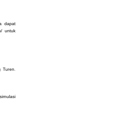
a dapat
m/
untuk
g Turen.
simulasi