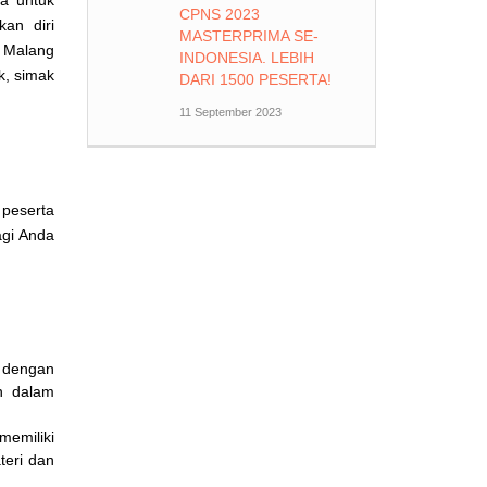
CPNS 2023
an diri
MASTERPRIMA SE-
a Malang
INDONESIA. LEBIH
k, simak
DARI 1500 PESERTA!
11 September 2023
peserta
agi Anda
 dengan
n dalam
emiliki
eri dan