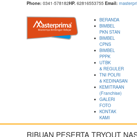
Phone:
0341-578182
HP.
62816553755
Email:
masterp
BERANDA
BIMBEL
PKN STAN
BIMBEL
CPNS
BIMBEL
PPPK
UTBK
& REGULER
TNI POLRI
& KEDINASAN
KEMITRAAN
(Franchise)
GALERI
FOTO
KONTAK
KAMI
RIBUAN PESERTA TRYOUT NA