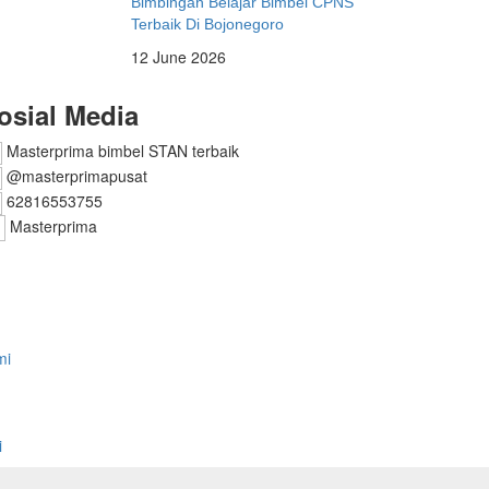
Bimbingan Belajar Bimbel CPNS
Terbaik Di Bojonegoro
12 June 2026
osial Media
Masterprima bimbel STAN terbaik
@masterprimapusat
62816553755
Masterprima
mi
i